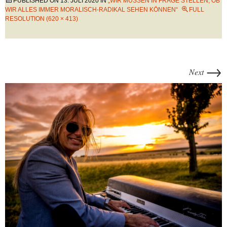
PUBLISHED ON
13. JULI 2020
IN
„WIR MÜSSEN IN FRAGE STELLEN, OB
WIR ALLES IMMER MORALISCH-RADIKAL SEHEN KÖNNEN“
FULL
RESOLUTION (620 × 413)
→
Next