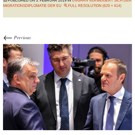
PUBLISHED ON
3. FEBRUAR 2019
IN
UNGARN VERWEIGERT SICH DER
MIGRATIONSDIPLOMATIE DER EU
FULL RESOLUTION (620 × 414)
←
Previous