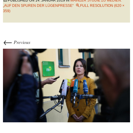
PUBLISHED ON
14. JANUAR 2019
IN
MAINZER STUDIE ZU MEDIEN:
„AUF DEN SPUREN DER LÜGENPRESSE“
FULL RESOLUTION (620 ×
359)
←
Previous