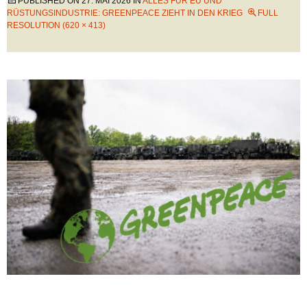
PUBLISHED ON
27. MAI 2026
IN
ALLES FÜR EU UND
RÜSTUNGSINDUSTRIE: GREENPEACE ZIEHT IN DEN KRIEG
FULL
RESOLUTION (620 × 413)