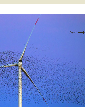
→
Next