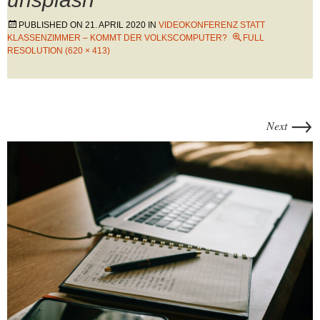
PUBLISHED ON
21. APRIL 2020
IN
VIDEOKONFERENZ STATT
KLASSENZIMMER – KOMMT DER VOLKSCOMPUTER?
FULL
RESOLUTION (620 × 413)
→
Next