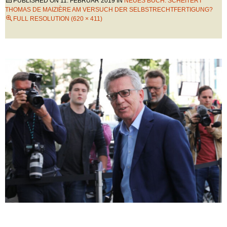
PUBLISHED ON
11. FEBRUAR 2019
IN
NEUES BUCH: SCHEITERT
THOMAS DE MAIZIÈRE AM VERSUCH DER SELBSTRECHTFERTIGUNG?
FULL RESOLUTION (620 × 411)