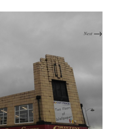
→
Next