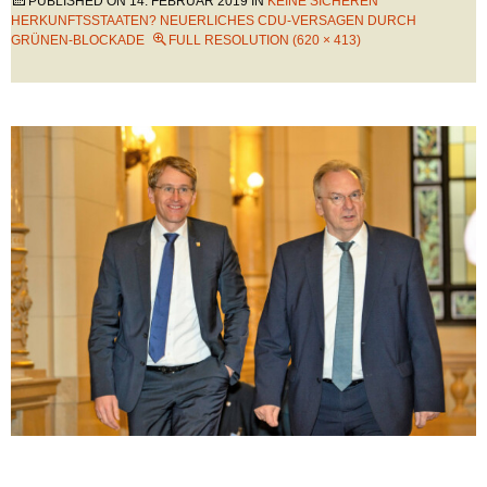
PUBLISHED ON
14. FEBRUAR 2019
IN
KEINE SICHEREN
HERKUNFTSSTAATEN? NEUERLICHES CDU-VERSAGEN DURCH
GRÜNEN-BLOCKADE
FULL RESOLUTION (620 × 413)