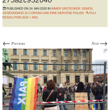
PUBLISHED ON
24. MAI 2020
IN
IMMER GROTESKER: DEMOS,
GEGENDEMOS ZU CORONA UND EINE NERVÖSE POLIZEI
FULL
RESOLUTION (620 × 465)
←
→
Previous
Next