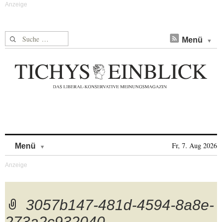
Suche nach:
Menü
Skip to content
Fr, 7. Aug 2026
Menü
3057b147-481d-4594-8a8e-
273a2c932040