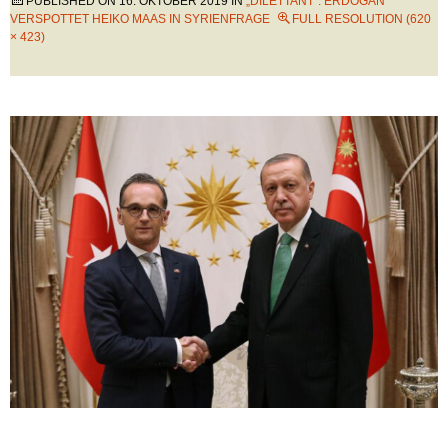
PUBLISHED ON
16. OKTOBER 2019
IN
„DILETTANT“: ERDOGAN
VERSPOTTET HEIKO MAAS IN SYRIENFRAGE
FULL RESOLUTION (620
× 423)