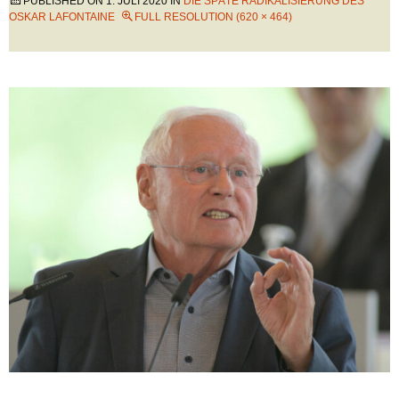
PUBLISHED ON
1. JULI 2020
IN
DIE SPÄTE RADIKALISIERUNG DES
OSKAR LAFONTAINE
FULL RESOLUTION (620 × 464)