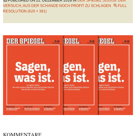
PUBLISHED ON
22. DEZEMBER 2018
IN
DER SPIEGEL 52/2018: DER
VERSUCH, AUS DER SCHANDE NOCH PROFIT ZU SCHLAGEN
FULL
RESOLUTION (620 × 381)
KOMMENTARE