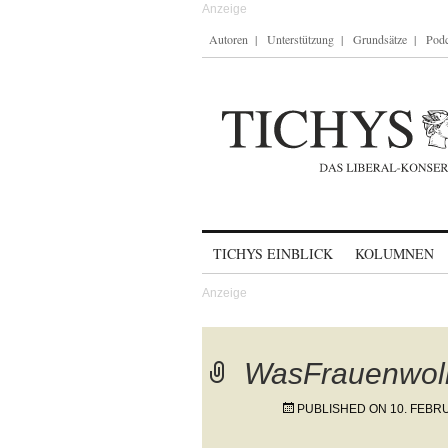
Autoren
Unterstützung
Grundsätze
Podc
Skip to content
TICHYS EINBLICK
KOLUMNEN
WasFrauenwo
PUBLISHED ON
10. FEBR