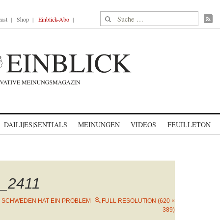
Suche nach:
ast
Shop
Einblick-Abo
DAILI|ES|SENTIALS
MEINUNGEN
VIDEOS
FEUILLETON
i_2411
N
SCHWEDEN HAT EIN PROBLEM
FULL RESOLUTION (620 ×
389)