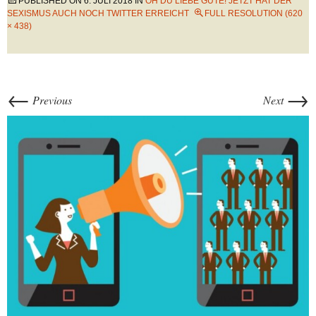
PUBLISHED ON
6. JULI 2018
IN
OH DU LIEBE GÜTE! JETZT HAT DER
SEXISMUS AUCH NOCH TWITTER ERREICHT
FULL RESOLUTION (620
× 438)
←
→
Previous
Next