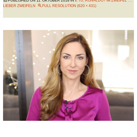
PUBLISHED ON
11. OKTOBER 2018
IN
E TU, RONALDO? IM ZWEIFEL ….
LIEBER ZWEIFELN
FULL RESOLUTION (620 × 431)