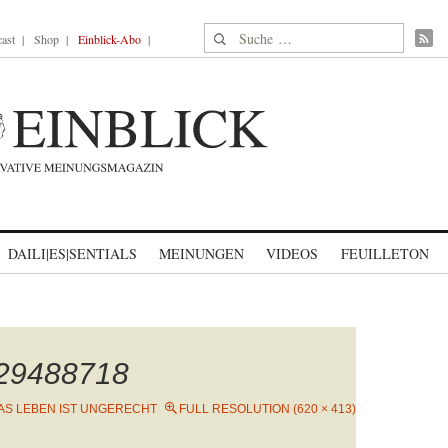
Suche nach:
ast
Shop
Einblick-Abo
DAILI|ES|SENTIALS
MEINUNGEN
VIDEOS
FEUILLETON
929488718
AS LEBEN IST UNGERECHT
FULL RESOLUTION (620 × 413)