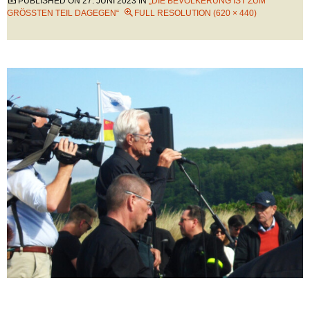
PUBLISHED ON
27. JUNI 2023
IN
„DIE BEVÖLKERUNG IST ZUM
GRÖSSTEN TEIL DAGEGEN“
FULL RESOLUTION (620 × 440)