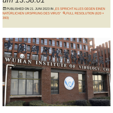
PUBLISHED ON
21. JUNI 2023
IN
„ES SPRICHT ALLES GEGEN EINEN
NATÜRLICHEN URSPRUNG DES VIRUS“
FULL RESOLUTION (620 ×
393)