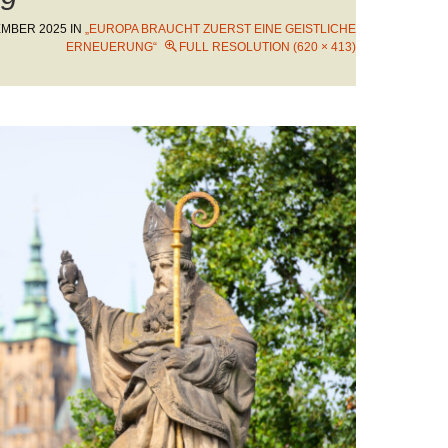
EMBER 2025
IN
„EUROPA BRAUCHT ZUERST EINE GEISTLICHE
ERNEUERUNG“
FULL RESOLUTION (620 × 413)