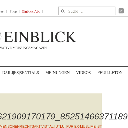
Suche nach:
ast
Shop
Einblick-Abo
DAILI|ES|SENTIALS
MEINUNGEN
VIDEOS
FEUILLETON
621909170179_85251466371189
MENSCHENRECHTSAKTIVIST ALI UTLU: FÜR EX-MUSLIME IST