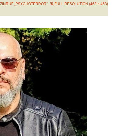
ZINRUF „PSYCHOTERROR“
FULL RESOLUTION (463 × 463)