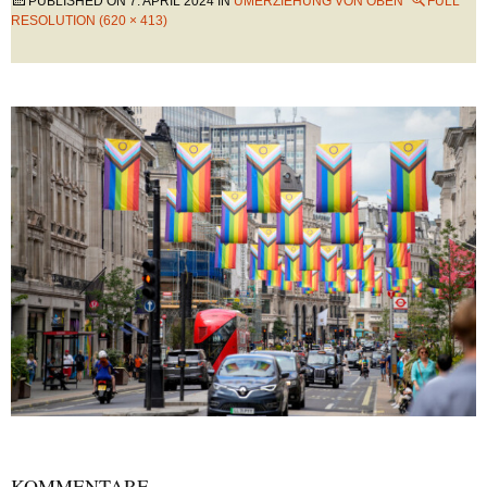
PUBLISHED ON
7. APRIL 2024
IN
UMERZIEHUNG VON OBEN
FULL
RESOLUTION (620 × 413)
KOMMENTARE