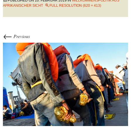
PUBLISHED ON
10. FEBRUAR 2019
IN
WILLKOMMENSPOLITIK AUS
AFRIKANISCHER SICHT
FULL RESOLUTION (620 × 413)
←
Previous