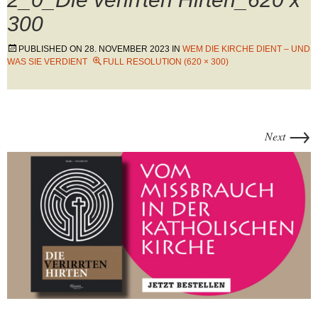
300
PUBLISHED ON
28. NOVEMBER 2023
IN
WEM DIE KIRCHE DIENT – UND
WAS SIE VERDIENT
FULL RESOLUTION (620 × 300)
→
Next