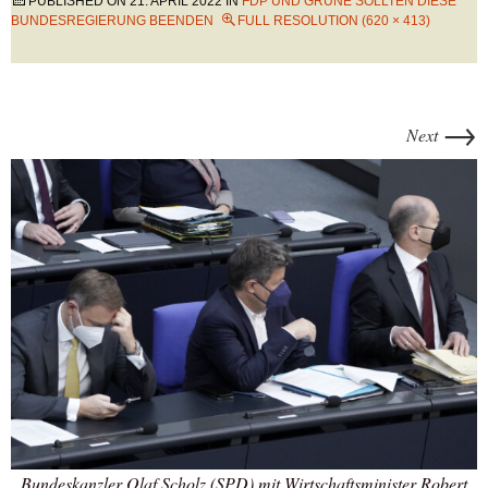
PUBLISHED ON
21. APRIL 2022
IN
FDP UND GRÜNE SOLLTEN DIESE
BUNDESREGIERUNG BEENDEN
FULL RESOLUTION (620 × 413)
→
Next
Bundeskanzler Olaf Scholz (SPD) mit Wirtschaftsminister Robert