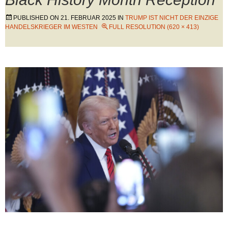
PUBLISHED ON
21. FEBRUAR 2025
IN
TRUMP IST NICHT DER EINZIGE
HANDELSKRIEGER IM WESTEN
FULL RESOLUTION (620 × 413)