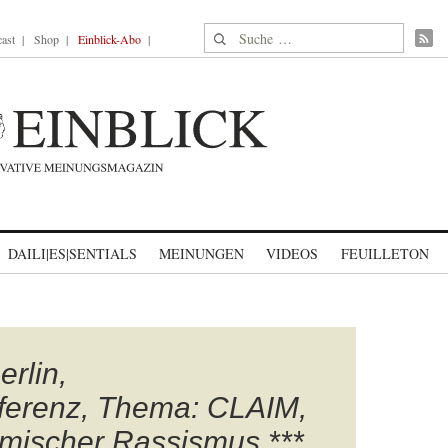
Suche nach:
ast
Shop
Einblick-Abo
DAILI|ES|SENTIALS
MEINUNGEN
VIDEOS
FEUILLETON
rlin,
erenz, Thema: CLAIM,
imischer Rassismus ***