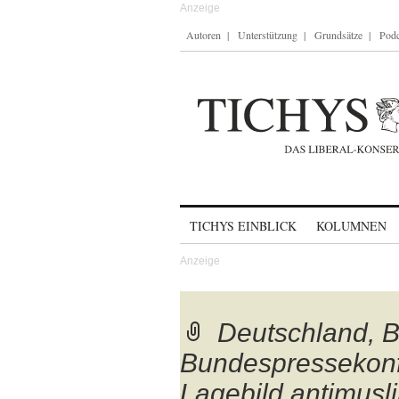
Autoren
Unterstützung
Grundsätze
Podc
Skip to content
TICHYS EINBLICK
KOLUMNEN
Deutschland, Be
Bundespressekonf
Lagebild antimusl