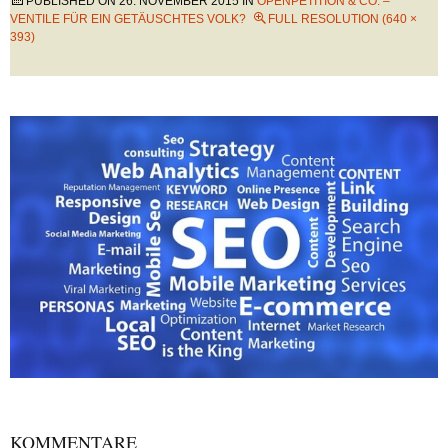
PUBLISHED ON
26. NOVEMBER 2015
IN
OPENPETITION & CO. –
VENTILE FÜR EIN GETÄUSCHTES VOLK?
FULL RESOLUTION (640 ×
393)
KOMMENTARE