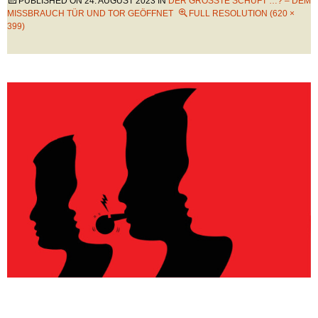
PUBLISHED ON
24. AUGUST 2023
IN
DER GRÖSSTE SCHUFT …? – DEM M
ISSBRAUCH TÜR UND TOR GEÖFFNET
FULL RESOLUTION (620 ×
399)