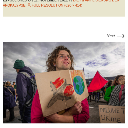
PUBLISHED ON
11. NOVEMBER 2022
IN
DIE INFANTILISIERUNG DER
APOKALYPSE
FULL RESOLUTION (620 × 414)
→
Next