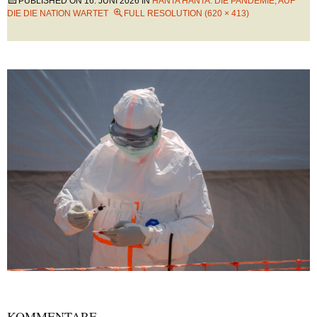
PUBLISHED ON
16. JUNI 2026
IN
HANTA HANTA: DIE PANDEMIE, AUF
DIE DIE NATION WARTET
FULL RESOLUTION (620 × 413)
KOMMENTARE