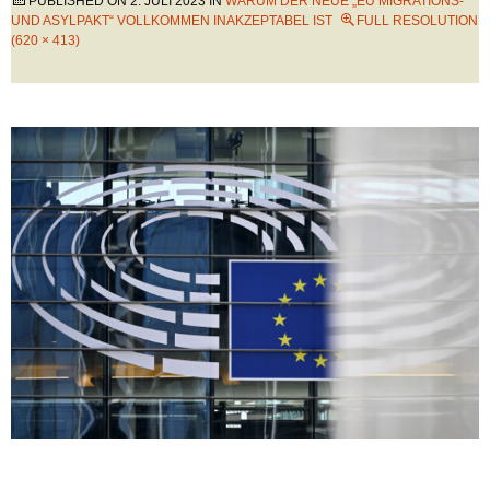
PUBLISHED ON
2. JULI 2023
IN
WARUM DER NEUE „EU MIGRATIONS-
UND ASYLPAKT“ VOLLKOMMEN INAKZEPTABEL IST
FULL RESOLUTION
(620 × 413)