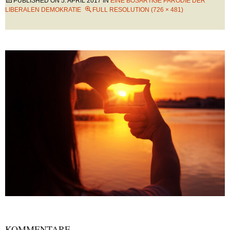
PUBLISHED ON
5. APRIL 2017
IN
EINE BÖSARTIGE PARODIE DER
LIBERALEN DEMOKRATIE
FULL RESOLUTION (726 × 481)
KOMMENTARE