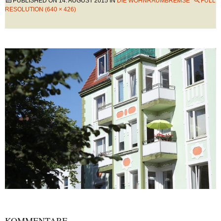
PUBLISHED ON
14. AUGUST 2015
IN
DIE WOHNRAUMBREMSE
FULL
RESOLUTION (640 × 426)
KOMMENTARE