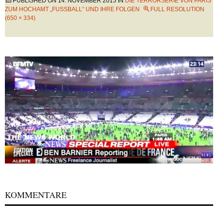
PUBLISHED ON
14. NOVEMBER 2015
IN
DIE TERRORSERIE VON PARIS
ZUM HOCHAMT „FUSSBALL“ UND IHRE FOLGEN
FULL RESOLUTION
(650 × 334)
KOMMENTARE