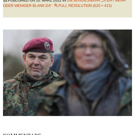
PUBLISHED ON
10. MÄRZ 2022
IN
DIE BUNDESWEHR „STEHT MEHR
ODER WENIGER BLANK DA“
FULL RESOLUTION (620 × 415)