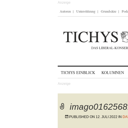
Autoren
Unterstützung
Grundsätze
Podc
Skip to content
TICHYS EINBLICK
KOLUMNEN
imago0162568
PUBLISHED ON
12. JULI 2022
IN
DA