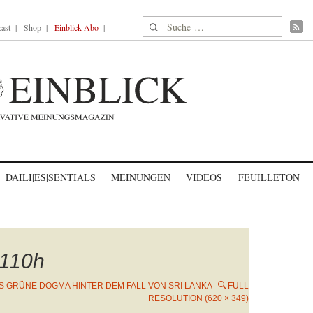
Suche nach:
ast
Shop
Einblick-Abo
DAILI|ES|SENTIALS
MEINUNGEN
VIDEOS
FEUILLETON
110h
S GRÜNE DOGMA HINTER DEM FALL VON SRI LANKA
FULL
RESOLUTION (620 × 349)