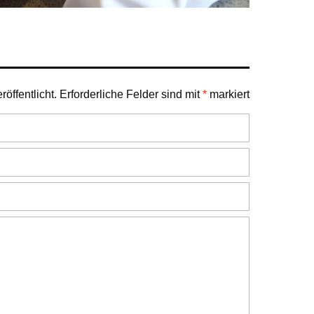
öffentlicht.
Erforderliche Felder sind mit
*
markiert