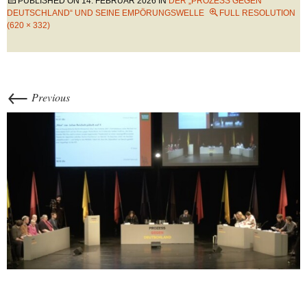
PUBLISHED ON
14. FEBRUAR 2026
IN
DER „PROZESS GEGEN
DEUTSCHLAND“ UND SEINE EMPÖRUNGSWELLE
FULL RESOLUTION
(620 × 332)
←
Previous