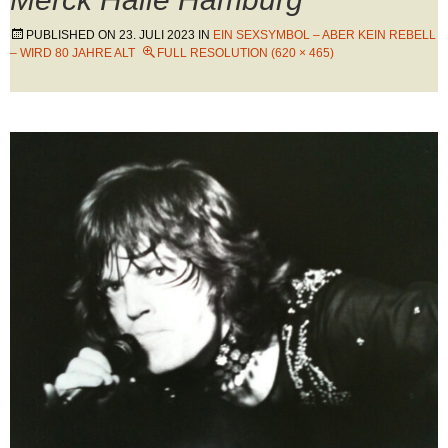
PUBLISHED ON
23. JULI 2023
IN
EIN SEXSYMBOL – ABER KEIN REBELL
– WIRD 80 JAHRE ALT
FULL RESOLUTION (620 × 465)