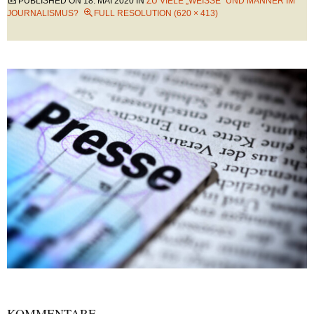
PUBLISHED ON
18. MAI 2020
IN
ZU VIELE „WEISSE“ UND MÄNNER IM J
OURNALISMUS?
FULL RESOLUTION (620 × 413)
KOMMENTARE