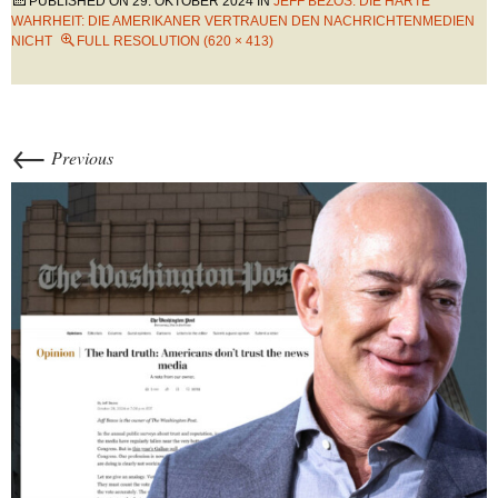
PUBLISHED ON
29. OKTOBER 2024
IN
JEFF BEZOS: DIE HARTE
WAHRHEIT: DIE AMERIKANER VERTRAUEN DEN NACHRICHTENMEDIEN
NICHT
FULL RESOLUTION (620 × 413)
←
Previous