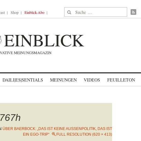
Suche nach:
ast
Shop
Einblick-Abo
DAILI|ES|SENTIALS
MEINUNGEN
VIDEOS
FEUILLETON
767h
N
ÜBER BAERBOCK: „DAS IST KEINE AUSSENPOLITIK, DAS IST E
IN EGO-TRIP“
FULL RESOLUTION (620 × 413)