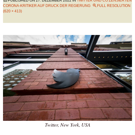
PUBLISHED ON
27. DEZEMBER 2022
IN
TWITTER UND CO ZENSIERTEN
CORONA-KRITIKER AUF DRUCK DER REGIERUNG
FULL RESOLUTION
(620 × 413)
Twitter, New York, USA