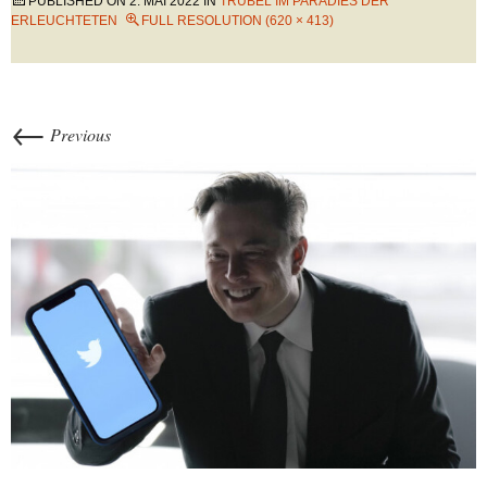
PUBLISHED ON
2. MAI 2022
IN
TRUBEL IM PARADIES DER
ERLEUCHTETEN
FULL RESOLUTION (620 × 413)
←
Previous