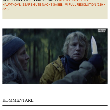
PUBLISHED ON
2. FEBRUAR 2026
IN
WO SICH WOLF UND
HAUPTKOMMISSARE GUTE NACHT SAGEN
FULL RESOLUTION (620 ×
329)
KOMMENTARE