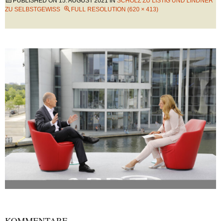
PUBLISHED ON
15. AUGUST 2021
IN
SCHOLZ ZU LISTIG UND LINDNER
ZU SELBSTGEWISS
FULL RESOLUTION (620 × 413)
KOMMENTARE