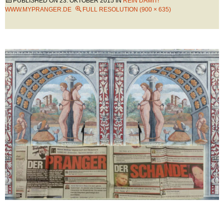
PUBLISHED ON
23. OKTOBER 2015
IN
REIN DAMIT!
WWW.MYPRANGER.DE
FULL RESOLUTION (900 × 635)