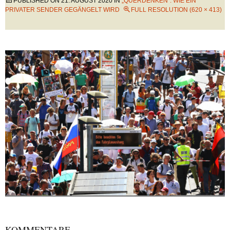
PUBLISHED ON
21. AUGUST 2020
IN
„QUERDENKEN“: WIE EIN
PRIVATER SENDER GEGÄNGELT WIRD
FULL RESOLUTION (620 × 413)
KOMMENTARE